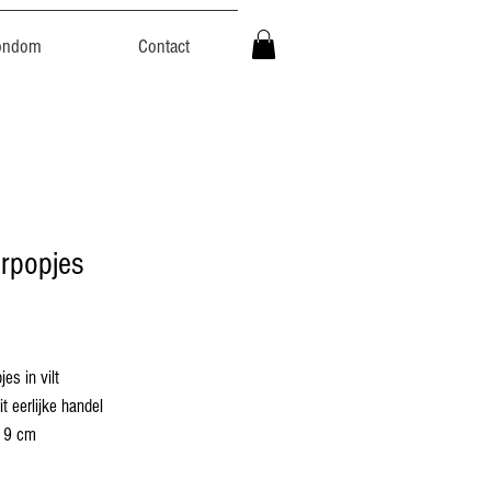
ondom
Contact
erpopjes
Prijs
es in vilt
it eerlijke handel
 9 cm