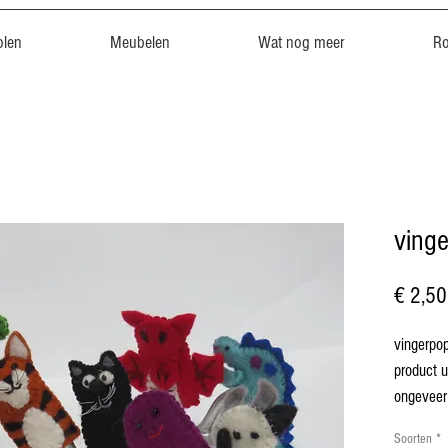
len
Meubelen
Wat nog meer
R
ving
€ 2,50
vingerpopj
product u
ongeveer
Soorten
*