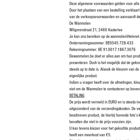
Deze algemene voorwaarden gelden voor alle
Door het plaatsen van een bestelling verklaa
van de verkoopsvoorwaarden en aanvaardt d
De Wanmolen
Wilgorenstraat 21, 2460 Kasterlee
Je kan ons bereiken op de.wanmolen@telenet
Ondernemingsnummer: BE0545.728.433
Rekeningnummer: BE 91.0017.1867.3076
Dewanmolen.be doet er alles aan om hun produ
presenteren. Doch is het mogelijk dat de gekre
steeds up to date is. Alsook de kleuren van de 
eigenlijke product.
Indien u vragen heeft over de afmetingen, kleu
niet om de Wanmolen te contacteren op boven
BETALING
De prijs wordt vermeld in EURO en is steeds i
uitgezonderd van de verzendingskosten. De ve
beschreven product, de hierbij horende foto’
bevatten die niet in de prijs voorzien zijn.
U kan tevens kiezen voor het gekochte product
heeft een meerkost van €5.