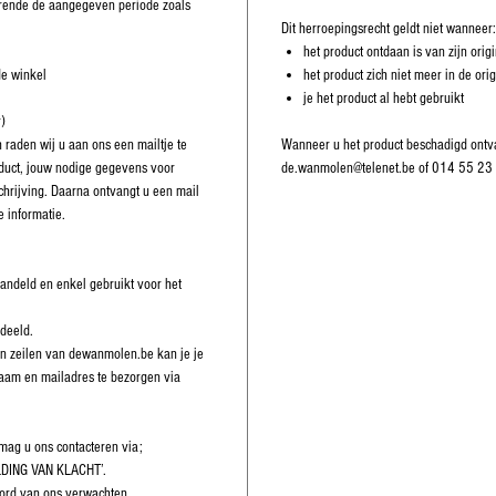
durende de aangegeven periode zoals
Dit herroepingsrecht geldt niet wanneer:
het product ontdaan is van zijn orig
de winkel
het product zich niet meer in de orig
je het product al hebt gebruikt
r)
 raden wij u aan ons een mailtje te
Wanneer u het product beschadigd ontva
oduct, jouw nodige gegevens voor
de.wanmolen@telenet.be of 014 55 23
hrijving. Daarna ontvangt u een mail
 informatie.
andeld en enkel gebruikt voor het
deeld.
n en zeilen van dewanmolen.be kan je je
naam en mailadres te bezorgen via
 mag u ons contacteren via;
LDING VAN KLACHT’.
ord van ons verwachten.