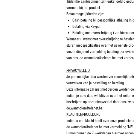
Tijdelijke aanbiedingen zijn enkel geldig ge
vermeld bij het product.
Betaalmogelijkheden zijn:
Cash betaling bij persoonlijke afhaling in 
Betaling via Paypal
Betaling met overschrijving ( zie hieronde
Wanneer u wenst met overschrijving te betalen
sturen met specificaties over het gewenste pr
verzending met vermelding betaling per oversc
van ons, de.wanmolen@telenet.be, met verdere
PRIVACYBELEID
Je persoonlijke data worden vertrouwelijk beh
verwerken van je bestelling en betaling.
Deze informatie zal niet met derden worden ge
Indien je upto date wil blijven over het reile
inschrijven op onze nieuwsbrief door ons uw 
de.wanmolen@telenet.be
KLACHTENPROCEDURE
Indien u een klacht heeft over onze producten
de.wanmolen@telenet.be met vermelding ‘ME
U mag binnen de 7 werkdagen hierover antwo