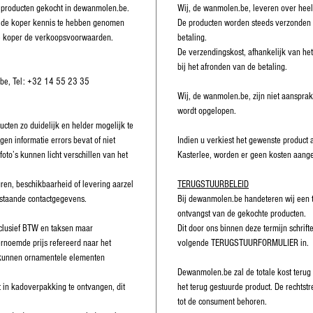
 producten gekocht in dewanmolen.be.
Wij, de wanmolen.be, leveren over heel
rt de koper kennis te hebben genomen
De producten worden steeds verzonden
e koper de verkoopsvoorwaarden.
betaling.
De verzendingskost, afhankelijk van he
bij het afronden van de betaling.
.be, Tel: +32 14 55 23 35
Wij, de wanmolen.be, zijn niet aansprake
wordt opgelopen.
cten zo duidelijk en helder mogelijk te
gen informatie errors bevat of niet
Indien u verkiest het gewenste product a
foto’s kunnen licht verschillen van het
Kasterlee, worden er geen kosten aange
ren, beschikbaarheid of levering aarzel
TERUGSTUURBELEID
staande contactgegevens.
Bij dewanmolen.be handeteren wij een 
ontvangst van de gekochte producten.
nclusief BTW en taksen maar
Dit door ons binnen deze termijn schrifte
rnoemde prijs refereerd naar het
volgende TERUGSTUURFORMULIER in.
s kunnen ornamentele elementen
Dewanmolen.be zal de totale kost terug
 in kadoverpakking te ontvangen, dit
het terug gestuurde product. De rechtst
tot de consument behoren.