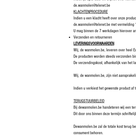
de.wanmolen@telenet.be
KLACHTENPROCEDURE
Indien u een klacht heeft over onze produ
de.wanmolen@telenet.be met vermelding
U mag binnen de 7 werkdagen hierover a
Verzenden en retourneren
LEVERINGSVOORWAARDEN
Wij, de wanmolen.be, leveren over heel E
De producten worden steeds verzonden bi
De verzendingskost, afhankelijk van het l
Wij, de wanmolen.be, zijn niet aansprakeli
Indien u verkiest het gewenste product af 
TERUGSTUURBELEID
Bij dewanmolen.be handeteren wij een ter
Dit door ons binnen deze termijn schrifte
Dewanmolen.be zal de totale kost terug be
consument behoren.