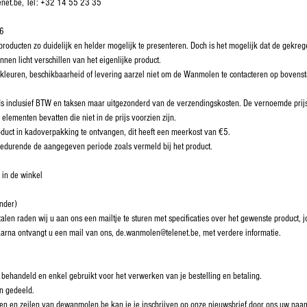
enet.be, Tel: +32 14 55 23 35
76
ducten zo duidelijk en helder mogelijk te presenteren. Doch is het mogelijk dat de gekregen
nnen licht verschillen van het eigenlijke product.
, kleuren, beschikbaarheid of levering aarzel niet om de Wanmolen te contacteren op boven
ds inclusief BTW en taksen maar uitgezonderd van de verzendingskosten. De vernoemde prijs
elementen bevatten die niet in de prijs voorzien zijn.
duct in kadoverpakking te ontvangen, dit heeft een meerkost van €5.
 gedurende de aangegeven periode zoals vermeld bij het product.
 in de winkel
onder)
alen raden wij u aan ons een mailtje te sturen met specificaties over het gewenste product
aarna ontvangt u een mail van ons, de.wanmolen@telenet.be, met verdere informatie.
 behandeld en enkel gebruikt voor het verwerken van je bestelling en betaling.
n gedeeld.
reilen en zeilen van dewanmolen.be kan je je inschrijven op onze nieuwsbrief door ons uw na