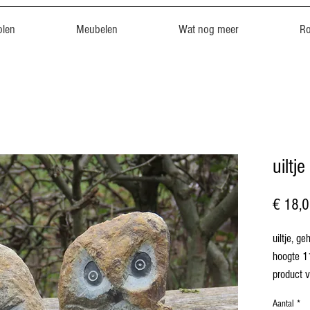
len
Meubelen
Wat nog meer
R
uiltje
€ 18,
uiltje, g
hoogte 1
product v
Aantal
*