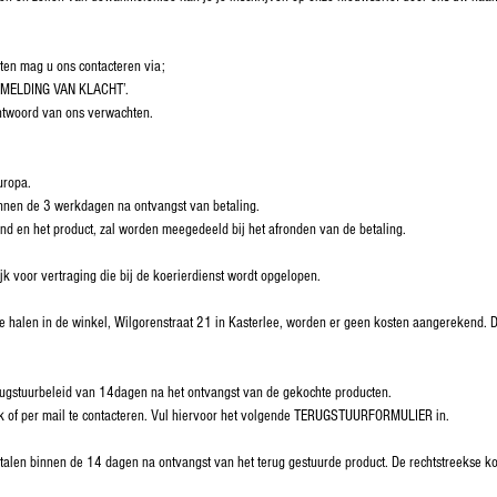
cten mag u ons contacteren via;
 ‘MELDING VAN KLACHT’.
ntwoord van ons verwachten.
uropa.
nnen de 3 werkdagen na ontvangst van betaling.
and en het product, zal worden meegedeeld bij het afronden van de betaling.
jk voor vertraging die bij de koerierdienst wordt opgelopen.
te halen in de winkel, Wilgorenstraat 21 in Kasterlee, worden er geen kosten aangerekend. D
ugstuurbeleid van 14dagen na het ontvangst van de gekochte producten.
lijk of per mail te contacteren. Vul hiervoor het volgende TERUGSTUURFORMULIER in.
talen binnen de 14 dagen na ontvangst van het terug gestuurde product. De rechtstreekse kos