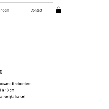
ondom
Contact
Prijs
00
ehouwen uit natuursteen
1 à 13 cm
an eerlijke handel