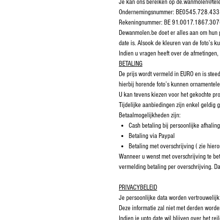
Je kan ons bereiken op de.wanmolen@tel
Ondernemingsnummer: BE0545.728.433
Rekeningnummer: BE 91.0017.1867.30
Dewanmolen.be doet er alles aan om hun pro
date is. Alsook de kleuren van de foto’s ku
Indien u vragen heeft over de afmetingen
BETALING
De prijs wordt vermeld in EURO en is stee
hierbij horende foto’s kunnen ornamentele 
U kan tevens kiezen voor het gekochte pro
Tijdelijke aanbiedingen zijn enkel geldig
Betaalmogelijkheden zijn:
Cash betaling bij persoonlijke afhaling
Betaling via Paypal
Betaling met overschrijving ( zie hier
Wanneer u wenst met overschrijving te bet
vermelding betaling per overschrijving. D
PRIVACYBELEID
Je persoonlijke data worden vertrouwelijk
Deze informatie zal niet met derden worde
Indien je upto date wil blijven over het 