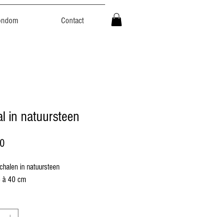
ondom
Contact
l in natuursteen
Prijs
00
chalen in natuursteen
5 à 40 cm