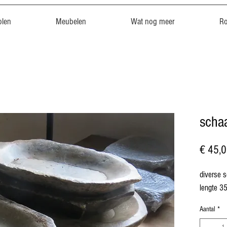
len
Meubelen
Wat nog meer
R
schaa
€ 45,
diverse s
lengte 3
Aantal
*