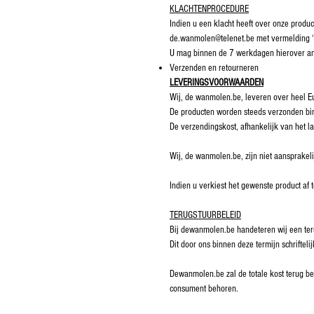
KLACHTENPROCEDURE
Indien u een klacht heeft over onze produ
de.wanmolen@telenet.be met vermelding
U mag binnen de 7 werkdagen hierover a
Verzenden en retourneren
LEVERINGSVOORWAARDEN
Wij, de wanmolen.be, leveren over heel E
De producten worden steeds verzonden bi
De verzendingskost, afhankelijk van het l
Wij, de wanmolen.be, zijn niet aansprakeli
Indien u verkiest het gewenste product af 
TERUGSTUURBELEID
Bij dewanmolen.be handeteren wij een ter
Dit door ons binnen deze termijn schrifte
Dewanmolen.be zal de totale kost terug be
consument behoren.