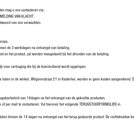
cten mag u ons contacteren via;
 ‘MELDING VAN KLACHT’.
ntwoord van ons verwachten.
uropa.
nnen de 3 werkdagen na ontvangst van betaling.
and en het product, zal worden meegedeeld bij het afronden van de betaling.
jk voor vertraging die bij de koerierdienst wordt opgelopen.
te halen in de winkel, Wilgorenstraat 21 in Kasterlee, worden er geen kosten aangerekend. D
ugstuurbeleid van 14dagen na het ontvangst van de gekochte producten.
lijk of per mail te contacteren. Vul hiervoor het volgende TERUGSTUURFORMULIER in.
talen binnen de 14 dagen na ontvangst van het terug gestuurde product. De rechtstreekse kos