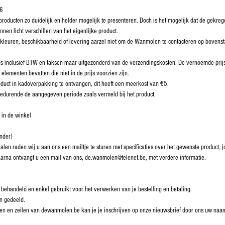
76
ducten zo duidelijk en helder mogelijk te presenteren. Doch is het mogelijk dat de gekregen
nnen licht verschillen van het eigenlijke product.
, kleuren, beschikbaarheid of levering aarzel niet om de Wanmolen te contacteren op boven
ds inclusief BTW en taksen maar uitgezonderd van de verzendingskosten. De vernoemde prijs
elementen bevatten die niet in de prijs voorzien zijn.
duct in kadoverpakking te ontvangen, dit heeft een meerkost van €5.
 gedurende de aangegeven periode zoals vermeld bij het product.
 in de winkel
onder)
alen raden wij u aan ons een mailtje te sturen met specificaties over het gewenste product
aarna ontvangt u een mail van ons, de.wanmolen@telenet.be, met verdere informatie.
 behandeld en enkel gebruikt voor het verwerken van je bestelling en betaling.
n gedeeld.
reilen en zeilen van dewanmolen.be kan je je inschrijven op onze nieuwsbrief door ons uw na