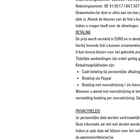
Rekeningnummer: BE 91.0017.1867.30
Dewanmolen.be doet er alles aan om hun pro
date is. Alsook de kleuren van de foto’s ku
Indien u vragen heeft over de afmetingen
BETALING
De prijs wordt vermeld in EURO en is stee
hierbij horende foto’s kunnen ornamentele 
U kan tevens kiezen voor het gekochte pro
Tijdelijke aanbiedingen zijn enkel geldig
Betaalmogelijkheden zijn:
Cash betaling bij persoonlijke afhaling
Betaling via Paypal
Betaling met overschrijving ( zie hier
Wanneer u wenst met overschrijving te bet
vermelding betaling per overschrijving. D
PRIVACYBELEID
Je persoonlijke data worden vertrouwelijk
Deze informatie zal niet met derden worde
Indien je upto date wil blijven over het 
de.wanmolen@telenet.be