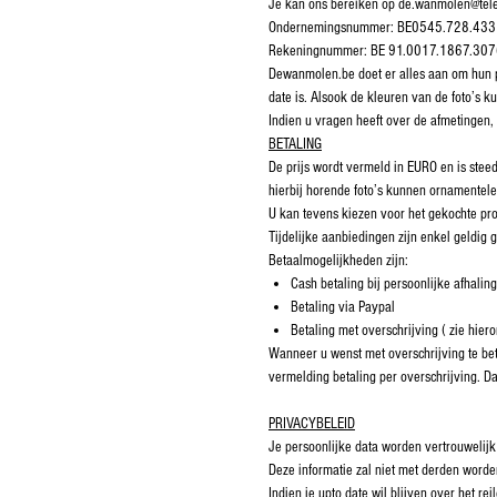
Je kan ons bereiken op de.wanmolen@tel
Ondernemingsnummer: BE0545.728.433
Rekeningnummer: BE 91.0017.1867.30
Dewanmolen.be doet er alles aan om hun pro
date is. Alsook de kleuren van de foto’s ku
Indien u vragen heeft over de afmetingen
BETALING
De prijs wordt vermeld in EURO en is stee
hierbij horende foto’s kunnen ornamentele 
U kan tevens kiezen voor het gekochte pro
Tijdelijke aanbiedingen zijn enkel geldig
Betaalmogelijkheden zijn:
Cash betaling bij persoonlijke afhaling
Betaling via Paypal
Betaling met overschrijving ( zie hier
Wanneer u wenst met overschrijving te bet
vermelding betaling per overschrijving. D
PRIVACYBELEID
Je persoonlijke data worden vertrouwelijk
Deze informatie zal niet met derden worde
Indien je upto date wil blijven over het 