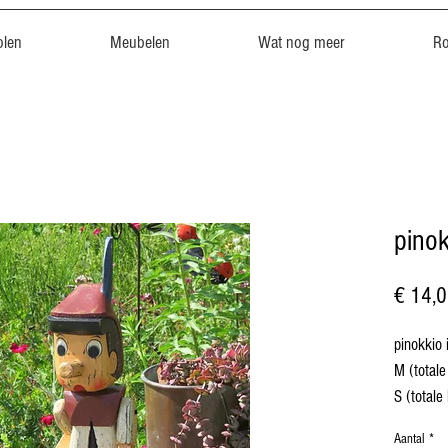
len
Meubelen
Wat nog meer
R
pino
€ 14,
pinokkio 
M (totale
S (totale
product v
Aantal
*