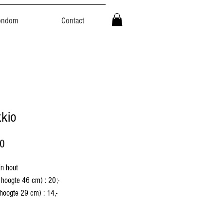
ondom
Contact
kkio
Prijs
00
in hout
 hoogte 46 cm) : 20;-
 hoogte 29 cm) : 14,-
an eerlijke handel