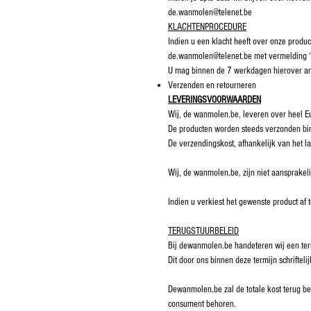
de.wanmolen@telenet.be
KLACHTENPROCEDURE
Indien u een klacht heeft over onze produ
de.wanmolen@telenet.be met vermelding
U mag binnen de 7 werkdagen hierover a
Verzenden en retourneren
LEVERINGSVOORWAARDEN
Wij, de wanmolen.be, leveren over heel E
De producten worden steeds verzonden bi
De verzendingskost, afhankelijk van het l
Wij, de wanmolen.be, zijn niet aansprakeli
Indien u verkiest het gewenste product af 
TERUGSTUURBELEID
Bij dewanmolen.be handeteren wij een ter
Dit door ons binnen deze termijn schrifte
Dewanmolen.be zal de totale kost terug be
consument behoren.