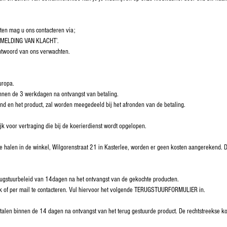
cten mag u ons contacteren via;
 ‘MELDING VAN KLACHT’.
ntwoord van ons verwachten.
uropa.
nnen de 3 werkdagen na ontvangst van betaling.
and en het product, zal worden meegedeeld bij het afronden van de betaling.
jk voor vertraging die bij de koerierdienst wordt opgelopen.
te halen in de winkel, Wilgorenstraat 21 in Kasterlee, worden er geen kosten aangerekend. D
ugstuurbeleid van 14dagen na het ontvangst van de gekochte producten.
lijk of per mail te contacteren. Vul hiervoor het volgende TERUGSTUURFORMULIER in.
talen binnen de 14 dagen na ontvangst van het terug gestuurde product. De rechtstreekse kos