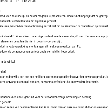
enet.be, Tel: +32 14 55 23 35
76
ducten zo duidelijk en helder mogelijk te presenteren. Doch is het mogelijk dat de gekregen
nnen licht verschillen van het eigenlijke product.
, kleuren, beschikbaarheid of levering aarzel niet om de Wanmolen te contacteren op boven
ds inclusief BTW en taksen maar uitgezonderd van de verzendingskosten. De vernoemde prijs
elementen bevatten die niet in de prijs voorzien zijn.
duct in kadoverpakking te ontvangen, dit heeft een meerkost van €5.
 gedurende de aangegeven periode zoals vermeld bij het product.
 in de winkel
onder)
alen raden wij u aan ons een mailtje te sturen met specificaties over het gewenste product
aarna ontvangt u een mail van ons, de.wanmolen@telenet.be, met verdere informatie.
 behandeld en enkel gebruikt voor het verwerken van je bestelling en betaling.
n gedeeld.
reilen en zeilen van dewanmolen.be kan je je inschrijven op onze nieuwsbrief door ons uw na