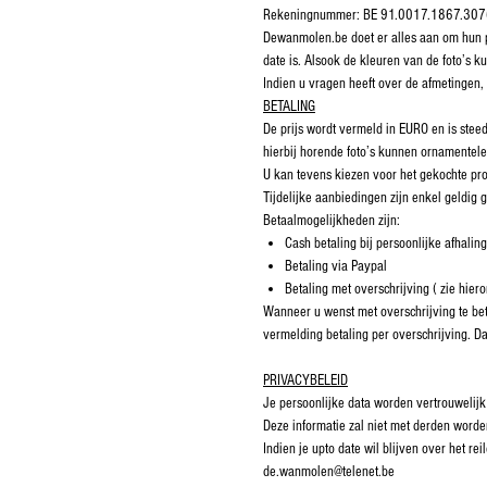
Rekeningnummer: BE 91.0017.1867.30
Dewanmolen.be doet er alles aan om hun pro
date is. Alsook de kleuren van de foto’s ku
Indien u vragen heeft over de afmetingen
BETALING
De prijs wordt vermeld in EURO en is stee
hierbij horende foto’s kunnen ornamentele 
U kan tevens kiezen voor het gekochte pro
Tijdelijke aanbiedingen zijn enkel geldig
Betaalmogelijkheden zijn:
Cash betaling bij persoonlijke afhaling
Betaling via Paypal
Betaling met overschrijving ( zie hier
Wanneer u wenst met overschrijving te bet
vermelding betaling per overschrijving. D
PRIVACYBELEID
Je persoonlijke data worden vertrouwelijk
Deze informatie zal niet met derden worde
Indien je upto date wil blijven over het 
de.wanmolen@telenet.be