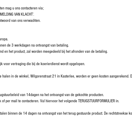
cten mag u ons contacteren via;
 ‘MELDING VAN KLACHT’.
ntwoord van ons verwachten.
uropa.
nnen de 3 werkdagen na ontvangst van betaling.
and en het product, zal worden meegedeeld bij het afronden van de betaling.
jk voor vertraging die bij de koerierdienst wordt opgelopen.
te halen in de winkel, Wilgorenstraat 21 in Kasterlee, worden er geen kosten aangerekend. D
ugstuurbeleid van 14dagen na het ontvangst van de gekochte producten.
lijk of per mail te contacteren. Vul hiervoor het volgende TERUGSTUURFORMULIER in.
talen binnen de 14 dagen na ontvangst van het terug gestuurde product. De rechtstreekse kos