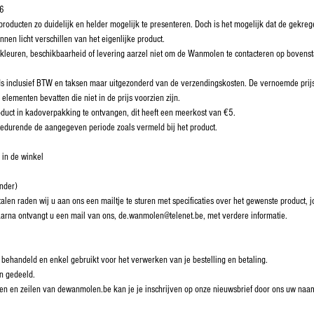
76
ducten zo duidelijk en helder mogelijk te presenteren. Doch is het mogelijk dat de gekregen
nnen licht verschillen van het eigenlijke product.
, kleuren, beschikbaarheid of levering aarzel niet om de Wanmolen te contacteren op boven
ds inclusief BTW en taksen maar uitgezonderd van de verzendingskosten. De vernoemde prijs
elementen bevatten die niet in de prijs voorzien zijn.
duct in kadoverpakking te ontvangen, dit heeft een meerkost van €5.
 gedurende de aangegeven periode zoals vermeld bij het product.
 in de winkel
onder)
alen raden wij u aan ons een mailtje te sturen met specificaties over het gewenste product
aarna ontvangt u een mail van ons, de.wanmolen@telenet.be, met verdere informatie.
 behandeld en enkel gebruikt voor het verwerken van je bestelling en betaling.
n gedeeld.
reilen en zeilen van dewanmolen.be kan je je inschrijven op onze nieuwsbrief door ons uw na