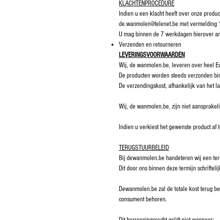
KLACHTENPROCEDURE
Indien u een klacht heeft over onze produ
de.wanmolen@telenet.be met vermelding
U mag binnen de 7 werkdagen hierover a
Verzenden en retourneren
LEVERINGSVOORWAARDEN
Wij, de wanmolen.be, leveren over heel E
De producten worden steeds verzonden bi
De verzendingskost, afhankelijk van het l
Wij, de wanmolen.be, zijn niet aansprakeli
Indien u verkiest het gewenste product af 
TERUGSTUURBELEID
Bij dewanmolen.be handeteren wij een ter
Dit door ons binnen deze termijn schrifte
Dewanmolen.be zal de totale kost terug be
consument behoren.