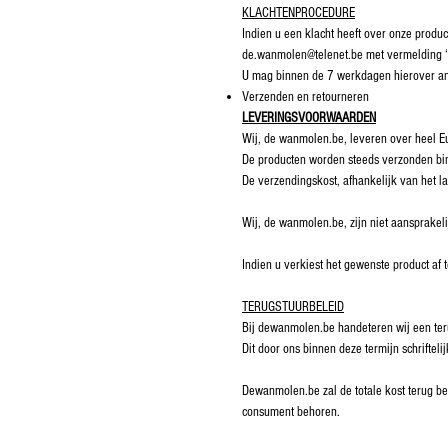
KLACHTENPROCEDURE
Indien u een klacht heeft over onze produ
de.wanmolen@telenet.be met vermelding
U mag binnen de 7 werkdagen hierover a
Verzenden en retourneren
LEVERINGSVOORWAARDEN
Wij, de wanmolen.be, leveren over heel E
De producten worden steeds verzonden bi
De verzendingskost, afhankelijk van het l
Wij, de wanmolen.be, zijn niet aansprakeli
Indien u verkiest het gewenste product af 
TERUGSTUURBELEID
Bij dewanmolen.be handeteren wij een ter
Dit door ons binnen deze termijn schrifte
Dewanmolen.be zal de totale kost terug be
consument behoren.