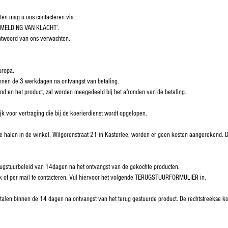
cten mag u ons contacteren via;
 ‘MELDING VAN KLACHT’.
ntwoord van ons verwachten.
uropa.
nnen de 3 werkdagen na ontvangst van betaling.
and en het product, zal worden meegedeeld bij het afronden van de betaling.
jk voor vertraging die bij de koerierdienst wordt opgelopen.
te halen in de winkel, Wilgorenstraat 21 in Kasterlee, worden er geen kosten aangerekend. D
ugstuurbeleid van 14dagen na het ontvangst van de gekochte producten.
lijk of per mail te contacteren. Vul hiervoor het volgende TERUGSTUURFORMULIER in.
talen binnen de 14 dagen na ontvangst van het terug gestuurde product. De rechtstreekse kos