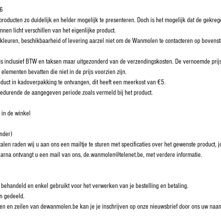
76
ducten zo duidelijk en helder mogelijk te presenteren. Doch is het mogelijk dat de gekregen
nnen licht verschillen van het eigenlijke product.
, kleuren, beschikbaarheid of levering aarzel niet om de Wanmolen te contacteren op boven
ds inclusief BTW en taksen maar uitgezonderd van de verzendingskosten. De vernoemde prijs
elementen bevatten die niet in de prijs voorzien zijn.
duct in kadoverpakking te ontvangen, dit heeft een meerkost van €5.
 gedurende de aangegeven periode zoals vermeld bij het product.
 in de winkel
onder)
alen raden wij u aan ons een mailtje te sturen met specificaties over het gewenste product
aarna ontvangt u een mail van ons, de.wanmolen@telenet.be, met verdere informatie.
 behandeld en enkel gebruikt voor het verwerken van je bestelling en betaling.
n gedeeld.
reilen en zeilen van dewanmolen.be kan je je inschrijven op onze nieuwsbrief door ons uw na