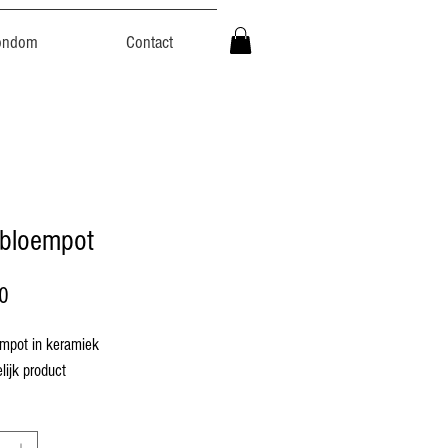
ondom
Contact
bloempot
Prijs
0
mpot in keramiek
ijk product