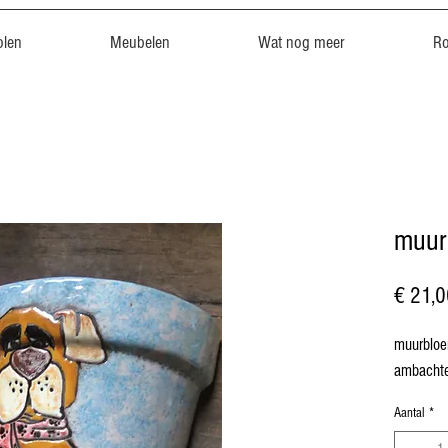
len
Meubelen
Wat nog meer
R
muur
€ 21,0
muurbloe
ambachtel
Aantal
*