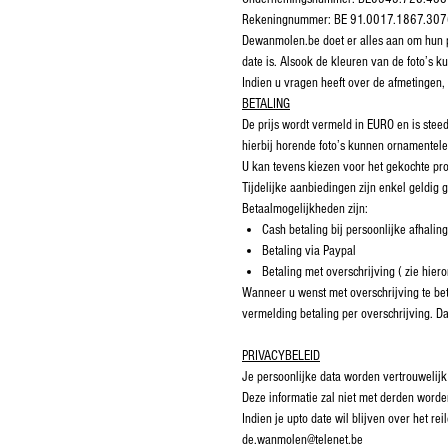
Rekeningnummer: BE 91.0017.1867.30
Dewanmolen.be doet er alles aan om hun pro
date is. Alsook de kleuren van de foto’s ku
Indien u vragen heeft over de afmetingen
BETALING
De prijs wordt vermeld in EURO en is stee
hierbij horende foto’s kunnen ornamentele 
U kan tevens kiezen voor het gekochte pro
Tijdelijke aanbiedingen zijn enkel geldig
Betaalmogelijkheden zijn:
Cash betaling bij persoonlijke afhaling
Betaling via Paypal
Betaling met overschrijving ( zie hier
Wanneer u wenst met overschrijving te bet
vermelding betaling per overschrijving. D
PRIVACYBELEID
Je persoonlijke data worden vertrouwelijk
Deze informatie zal niet met derden worde
Indien je upto date wil blijven over het 
de.wanmolen@telenet.be