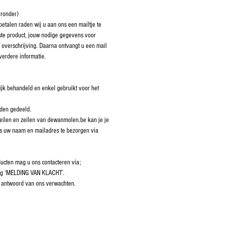
eronder)
etalen raden wij u aan ons een mailtje te
nste product, jouw nodige gegevens voor
 overschrijving. Daarna ontvangt u een mail
erdere informatie.
ijk behandeld en enkel gebruikt voor het
.
rden gedeeld.
 reilen en zeilen van dewanmolen.be kan je je
ns uw naam en mailadres te bezorgen via
ducten mag u ons contacteren via;
ng ‘MELDING VAN KLACHT’.
 antwoord van ons verwachten.