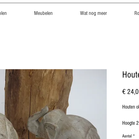
len
Meubelen
Wat nog meer
R
Houte
€ 24,
Houten ol
Hoogte 
Breedte
Aantal
*