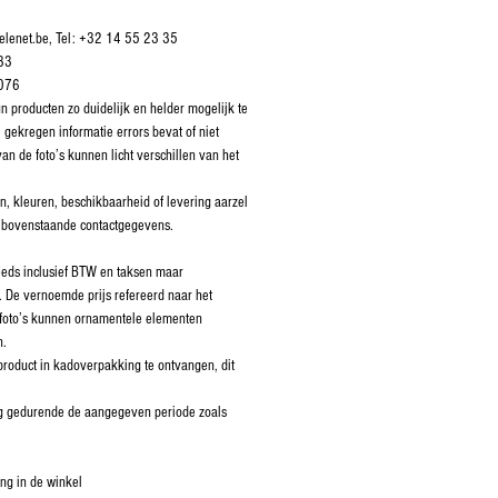
elenet.be, Tel: +32 14 55 23 35
33
3076
 producten zo duidelijk en helder mogelijk te
 gekregen informatie errors bevat of niet
van de foto’s kunnen licht verschillen van het
n, kleuren, beschikbaarheid of levering aarzel
 bovenstaande contactgegevens.
teeds inclusief BTW en taksen maar
 De vernoemde prijs refereerd naar het
 foto’s kunnen ornamentele elementen
n.
product in kadoverpakking te ontvangen, dit
dig gedurende de aangegeven periode zoals
ing in de winkel