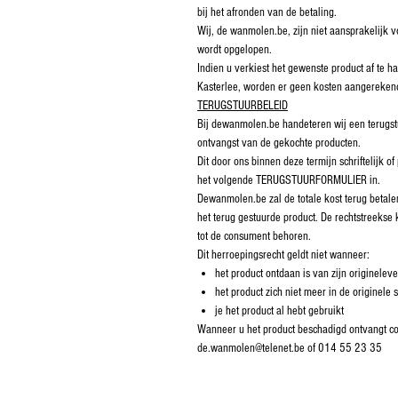
bij het afronden van de betaling
.
Wij, de wanmolen.be, zijn niet aansprakelijk vo
wordt opgelopen.
Indien u verkiest het gewenste product af te h
Kasterlee, worden er geen kosten aangerekend
TERUGSTUURBELEID
Bij dewanmolen.be handeteren wij een terugs
ontvangst van de gekochte producten.
Dit door ons binnen deze termijn schriftelijk of
het volgende TERUGSTUURFORMULIER in.
Dewanmolen.be zal de totale kost terug betal
het terug gestuurde product. De rechtstreekse 
tot de consument behoren.
Dit herroepingsrecht geldt niet wanneer:
het product ontdaan is van zijn originelev
het product zich niet meer in de originele s
je het product al hebt gebruikt
Wanneer u het product beschadigd ontvangt con
de.wanmolen@telenet.be of 014 55 23 35