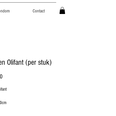
ondom
Contact
n Olifant (per stuk)
Prijs
00
ifant
20cm
 22cm