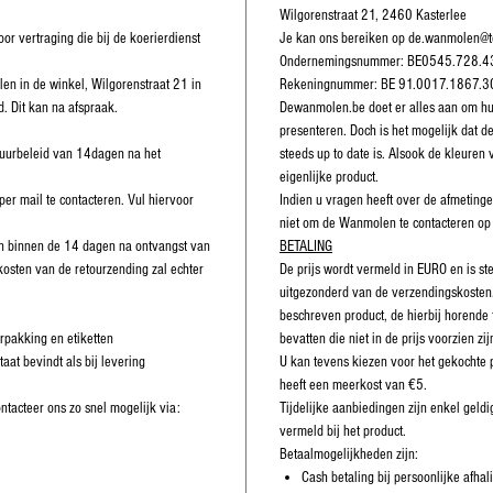
Wilgorenstraat 21, 2460 Kasterlee
or vertraging die bij de koerierdienst
Je kan ons bereiken op de.wanmolen@t
Ondernemingsnummer: BE0545.728.4
alen in de winkel, Wilgorenstraat 21 in
Rekeningnummer: BE 91.0017.1867.
. Dit kan na afspraak.
Dewanmolen.be doet er alles aan om hun
presenteren. Doch is het mogelijk dat de
tuurbeleid van 14dagen na het
steeds up to date is. Alsook de kleuren 
eigenlijke product.
 per mail te contacteren. Vul hiervoor
Indien u vragen heeft over de afmetinge
niet om de Wanmolen te contacteren op
en binnen de 14 dagen na ontvangst van
BETALING
kosten van de retourzending zal echter
De prijs wordt vermeld in EURO en is s
uitgezonderd van de verzendingskosten.
beschreven product, de hierbij horende
erpakking en etiketten
bevatten die niet in de prijs voorzien zij
taat bevindt als bij levering
U kan tevens kiezen voor het gekochte 
heeft een meerkost van €5.
tacteer ons zo snel mogelijk via:
Tijdelijke aanbiedingen zijn enkel gel
vermeld bij het product.
Betaalmogelijkheden zijn:
Cash betaling bij persoonlijke afhal