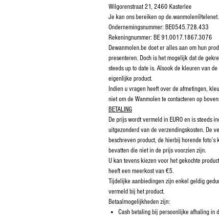
Wilgorenstraat 21, 2460 Kasterlee
Je kan ons bereiken op de.wanmolen@telenet
Ondernemingsnummer: BE0545.728.433
Rekeningnummer: BE 91.0017.1867.3076
Dewanmolen.be doet er alles aan om hun produ
presenteren. Doch is het mogelijk dat de gekre
steeds up to date is. Alsook de kleuren van de 
eigenlijke product.
Indien u vragen heeft over de afmetingen, kleu
niet om de Wanmolen te contacteren op boven
BETALING
De prijs wordt vermeld in EURO en is steeds i
uitgezonderd van de verzendingskosten. De ve
beschreven product, de hierbij horende foto’
bevatten die niet in de prijs voorzien zijn.
U kan tevens kiezen voor het gekochte product
heeft een meerkost van €5.
Tijdelijke aanbiedingen zijn enkel geldig ge
vermeld bij het product.
Betaalmogelijkheden zijn:
Cash betaling bij persoonlijke afhaling in 