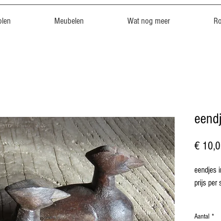
len
Meubelen
Wat nog meer
R
eend
€ 10,
eendjes i
prijs per 
Aantal
*