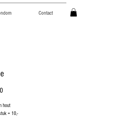
ondom
Contact
je
Prijs
00
n hout
stuk = 10,-