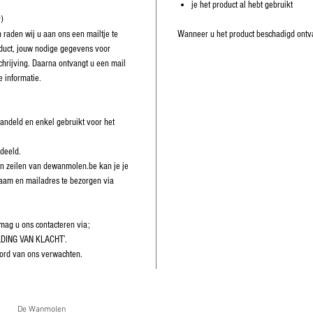
je het product al hebt gebruikt
r)
 raden wij u aan ons een mailtje te
Wanneer u het product beschadigd ontva
oduct, jouw nodige gegevens voor
hrijving. Daarna ontvangt u een mail
 informatie.
andeld en enkel gebruikt voor het
deeld.
n en zeilen van dewanmolen.be kan je je
naam en mailadres te bezorgen via
 mag u ons contacteren via;
LDING VAN KLACHT’.
ord van ons verwachten.
De Wanmolen