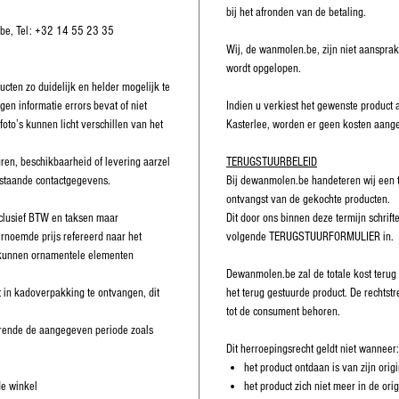
bij het afronden van de betaling.
.be, Tel: +32 14 55 23 35
Wij, de wanmolen.be, zijn niet aansprake
wordt opgelopen.
cten zo duidelijk en helder mogelijk te
gen informatie errors bevat of niet
Indien u verkiest het gewenste product a
foto’s kunnen licht verschillen van het
Kasterlee, worden er geen kosten aange
ren, beschikbaarheid of levering aarzel
TERUGSTUURBELEID
staande contactgegevens.
Bij dewanmolen.be handeteren wij een 
ontvangst van de gekochte producten.
nclusief BTW en taksen maar
Dit door ons binnen deze termijn schrifte
rnoemde prijs refereerd naar het
volgende TERUGSTUURFORMULIER in.
s kunnen ornamentele elementen
Dewanmolen.be zal de totale kost terug
 in kadoverpakking te ontvangen, dit
het terug gestuurde product. De rechtst
tot de consument behoren.
durende de aangegeven periode zoals
Dit herroepingsrecht geldt niet wanneer:
het product ontdaan is van zijn orig
de winkel
het product zich niet meer in de orig