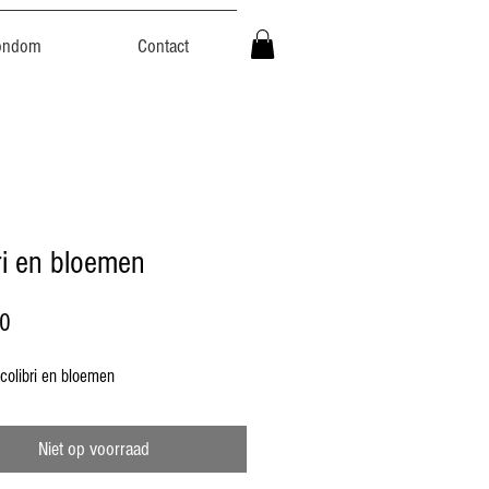
ondom
Contact
ri en bloemen
Prijs
00
 colibri en bloemen
Niet op voorraad