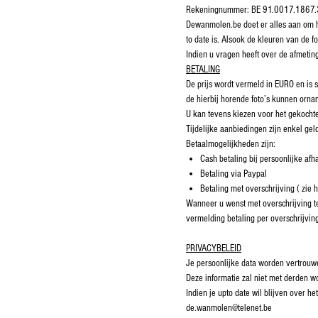
Rekeningnummer: BE 91.0017.1867
Dewanmolen.be doet er alles aan om hu
to date is. Alsook de kleuren van de fo
Indien u vragen heeft over de afmeti
BETALING
De prijs wordt vermeld in EURO en is 
de hierbij horende foto’s kunnen ornam
U kan tevens kiezen voor het gekochte
Tijdelijke aanbiedingen zijn enkel ge
Betaalmogelijkheden zijn:
Cash betaling bij persoonlijke afh
Betaling via Paypal
Betaling met overschrijving ( zie 
Wanneer u wenst met overschrijving te
vermelding betaling per overschrijvin
PRIVACYBELEID
Je persoonlijke data worden vertrouwe
Deze informatie zal niet met derden w
Indien je upto date wil blijven over 
de.wanmolen@telenet.be