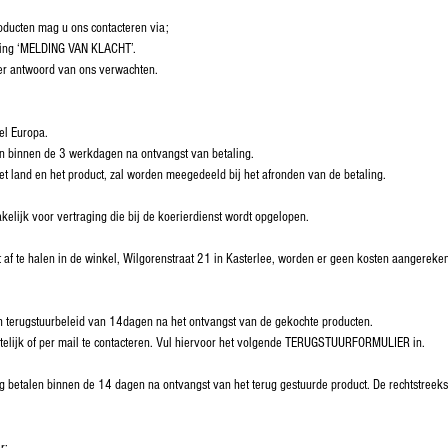
roducten mag u ons contacteren via;
ing ‘MELDING VAN KLACHT’.
r antwoord van ons verwachten.
el Europa.
n binnen de 3 werkdagen na ontvangst van betaling.
et land en het product, zal worden meegedeeld bij het afronden van de betaling.
kelijk voor vertraging die bij de koerierdienst wordt opgelopen.
t af te halen in de winkel, Wilgorenstraat 21 in Kasterlee, worden er geen kosten aangereken
 terugstuurbeleid van 14dagen na het ontvangst van de gekochte producten.
iftelijk of per mail te contacteren. Vul hiervoor het volgende TERUGSTUURFORMULIER in.
g betalen binnen de 14 dagen na ontvangst van het terug gestuurde product. De rechtstreekse