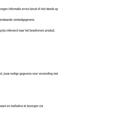
egen informatie errors bevat of niet steeds up
ovenstaande contactgegevens.
rijs refereerd naar het beschreven product,
duct, jouw nodige gegevens voor verzending met
w naam en mailadres te bezorgen via