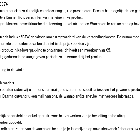
.3076
n producten zo duidelijk en helder mogelijk te presenteren. Doch is het mogelijk dat de gekr
to’s kunnen licht verschillen van het eigenlijke product.
ngen, kleuren, beschikbaarheid of levering aarzel niet om de Wanmolen te contacteren op b
steeds inclusief BTW en taksen maar uitgezonderd van de verzendingskosten. De vernoemde p
entele elementen bevatten die niet in de prijs voorzien zijn.
 product in kadoverpakking te ontvangen, dit heeft een meerkost van €5.
ldig gedurende de aangegeven periode zoals vermeld bij het product.
aling in de winkel
hieronder)
 betalen raden wij u aan ons een mailtje te sturen met specificaties over het gewenste pro
g. Daarna ontvangt u een mail van ons, de.wanmolen@telenet.be, met verdere informatie.
lijk behandeld en enkel gebruikt voor het verwerken van je bestelling en betaling.
orden gedeeld.
het reilen en zeilen van dewanmolen.be kan je je inschrijven op onze nieuwsbrief door ons u