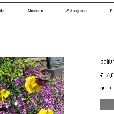
len
Meubelen
Wat nog meer
R
colib
€ 18,
op stok :