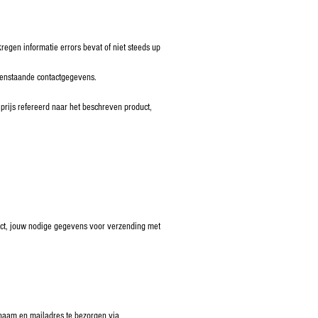
egen informatie errors bevat of niet steeds up
ovenstaande contactgegevens.
rijs refereerd naar het beschreven product,
duct, jouw nodige gegevens voor verzending met
w naam en mailadres te bezorgen via