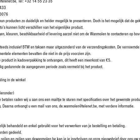
telenet.be, Tel: +32 14 55 23 35
.433
.3076
n producten zo duidelijk en helder mogelijk te presenteren. Doch is het mogelijk dat de gekr
to’s kunnen licht verschillen van het eigenlijke product.
ngen, kleuren, beschikbaarheid of levering aarzel niet om de Wanmolen te contacteren op b
steeds inclusief BTW en taksen maar uitgezonderd van de verzendingskosten. De vernoemde p
entele elementen bevatten die niet in de prijs voorzien zijn.
 product in kadoverpakking te ontvangen, dit heeft een meerkost van €5.
ldig gedurende de aangegeven periode zoals vermeld bij het product.
aling in de winkel
hieronder)
 betalen raden wij u aan ons een mailtje te sturen met specificaties over het gewenste pro
g. Daarna ontvangt u een mail van ons, de.wanmolen@telenet.be, met verdere informatie.
lijk behandeld en enkel gebruikt voor het verwerken van je bestelling en betaling.
orden gedeeld.
het reilen en zeilen van dewanmolen.be kan je je inschrijven op onze nieuwsbrief door ons u