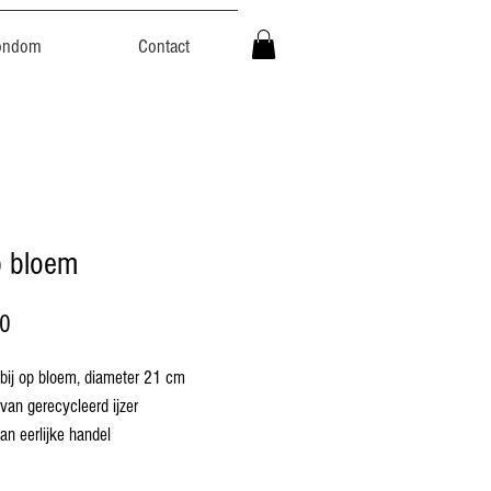
ondom
Contact
p bloem
Prijs
00
 bij op bloem, diameter 21 cm
an gerecycleerd ijzer
an eerlijke handel