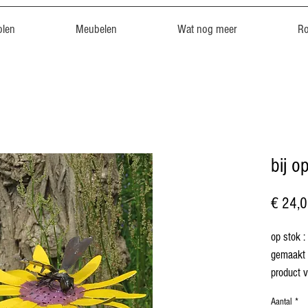
len
Meubelen
Wat nog meer
R
bij o
€ 24,
op stok :
gemaakt v
product v
Aantal
*