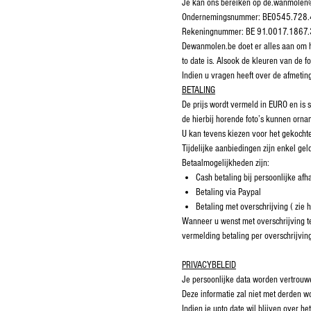
Je kan ons bereiken op de.wanmolen@
Ondernemingsnummer: BE0545.728
Rekeningnummer: BE 91.0017.1867
Dewanmolen.be doet er alles aan om hu
to date is. Alsook de kleuren van de fo
Indien u vragen heeft over de afmeti
BETALING
De prijs wordt vermeld in EURO en is 
de hierbij horende foto’s kunnen ornam
U kan tevens kiezen voor het gekochte
Tijdelijke aanbiedingen zijn enkel ge
Betaalmogelijkheden zijn:
Cash betaling bij persoonlijke afh
Betaling via Paypal
Betaling met overschrijving ( zie 
Wanneer u wenst met overschrijving te
vermelding betaling per overschrijvin
PRIVACYBELEID
Je persoonlijke data worden vertrouwe
Deze informatie zal niet met derden w
Indien je upto date wil blijven over 