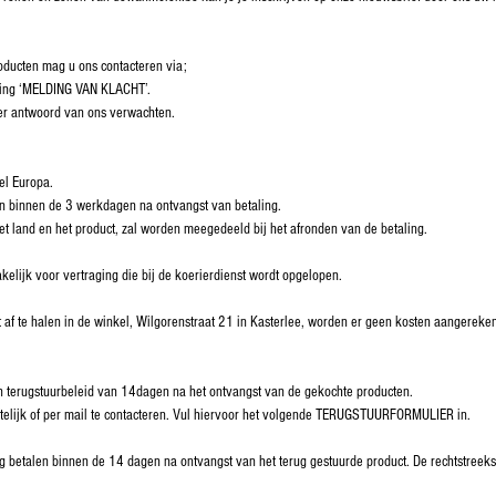
roducten mag u ons contacteren via;
ing ‘MELDING VAN KLACHT’.
r antwoord van ons verwachten.
el Europa.
n binnen de 3 werkdagen na ontvangst van betaling.
et land en het product, zal worden meegedeeld bij het afronden van de betaling.
kelijk voor vertraging die bij de koerierdienst wordt opgelopen.
t af te halen in de winkel, Wilgorenstraat 21 in Kasterlee, worden er geen kosten aangereken
 terugstuurbeleid van 14dagen na het ontvangst van de gekochte producten.
iftelijk of per mail te contacteren. Vul hiervoor het volgende TERUGSTUURFORMULIER in.
g betalen binnen de 14 dagen na ontvangst van het terug gestuurde product. De rechtstreekse